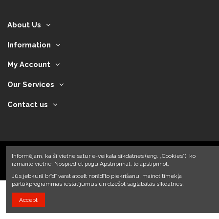
About Us
Information
My Account
Our Services
Contact us
Informējam, ka šī vietne satur e-veikala sīkdatnes (eng. „Cookies”), ko
izmanto vietne. Nospiediet pogu Apstriprināt, to apstiprinot.
2024 © Armando Auto SIA
Jūs jebkurā brīdī varat atcelt norādīto piekrišanu, mainot tīmekļa
pārlūkprogrammas iestatījumus un dzēšot saglabātās sīkdatnes.
Accept