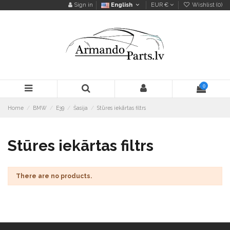
Sign in
English
EUR €
Wishlist (
0
)
0
Home
BMW
E39
Šasija
Stūres iekārtas filtrs
Stūres iekārtas filtrs
There are no products.