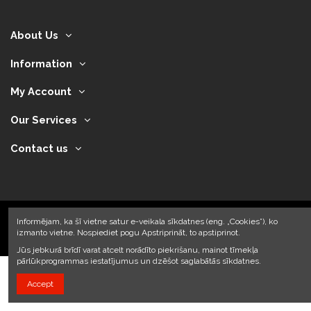
About Us
Information
My Account
Our Services
Contact us
Informējam, ka šī vietne satur e-veikala sīkdatnes (eng. „Cookies”), ko
izmanto vietne. Nospiediet pogu Apstriprināt, to apstiprinot.
2024 © Armando Auto SIA
Jūs jebkurā brīdī varat atcelt norādīto piekrišanu, mainot tīmekļa
pārlūkprogrammas iestatījumus un dzēšot saglabātās sīkdatnes.
Accept