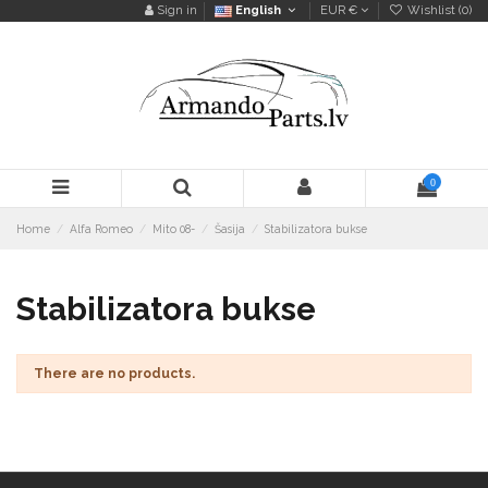
Sign in
English
EUR €
Wishlist (
0
)
0
Home
Alfa Romeo
Mito 08-
Šasija
Stabilizatora bukse
Stabilizatora bukse
There are no products.