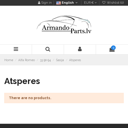
Sign in
English
EUR €
Wishlist (
0
)
0
Home
Alfa Romeo
33 90-94
Šasija
Atsperes
Atsperes
There are no products.