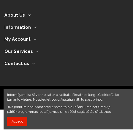
About Us
Information
My Account
Our Services
Contact us
Informējam, ka šī vietne satur e-veikala sīkdatnes (eng. „Cookies”), ko
izmanto vietne. Nospiediet pogu Apstriprināt, to apstiprinot.
2024 © Armando Auto SIA
Jūs jebkurā brīdī varat atcelt norādīto piekrišanu, mainot tīmekļa
pārlūkprogrammas iestatījumus un dzēšot saglabātās sīkdatnes.
Accept