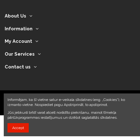
About Us
Information
My Account
Our Services
Contact us
Informējam, ka šī vietne satur e-veikala sīkdatnes (eng. „Cookies”), ko
izmanto vietne. Nospiediet pogu Apstriprināt, to apstiprinot.
2024 © Armando Auto SIA
Jūs jebkurā brīdī varat atcelt norādīto piekrišanu, mainot tīmekļa
pārlūkprogrammas iestatījumus un dzēšot saglabātās sīkdatnes.
Accept