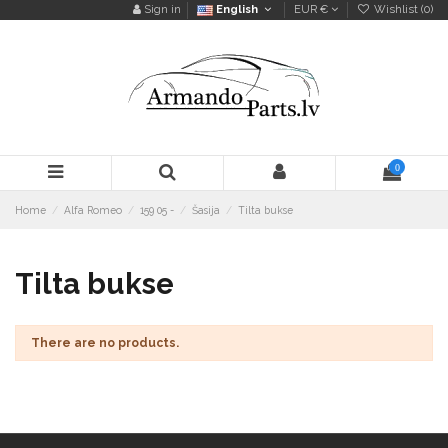
Sign in
English
EUR €
Wishlist (
0
)
0
Home
Alfa Romeo
159 05 -
Šasija
Tilta bukse
Tilta bukse
There are no products.