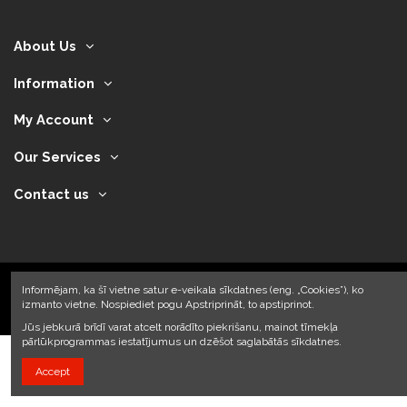
About Us
Information
My Account
Our Services
Contact us
Informējam, ka šī vietne satur e-veikala sīkdatnes (eng. „Cookies”), ko
izmanto vietne. Nospiediet pogu Apstriprināt, to apstiprinot.
2024 © Armando Auto SIA
Jūs jebkurā brīdī varat atcelt norādīto piekrišanu, mainot tīmekļa
pārlūkprogrammas iestatījumus un dzēšot saglabātās sīkdatnes.
Accept