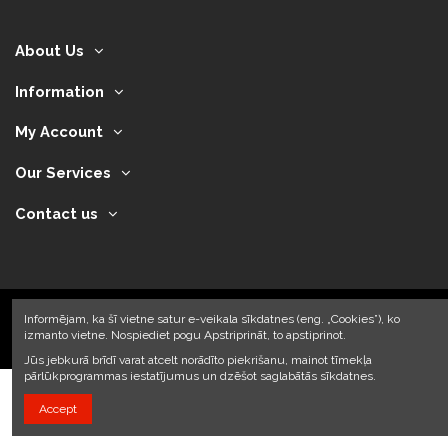
About Us
Information
My Account
Our Services
Contact us
Informējam, ka šī vietne satur e-veikala sīkdatnes (eng. „Cookies”), ko
izmanto vietne. Nospiediet pogu Apstriprināt, to apstiprinot.
2024 © Armando Auto SIA
Jūs jebkurā brīdī varat atcelt norādīto piekrišanu, mainot tīmekļa
pārlūkprogrammas iestatījumus un dzēšot saglabātās sīkdatnes.
Accept