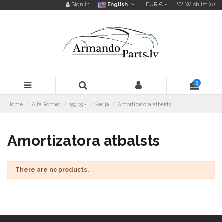
Sign in
English
EUR €
Wishlist (
0
)
0
Home
Alfa Romeo
159 05 -
Šasija
Amortizatora atbalsts
Amortizatora atbalsts
There are no products.