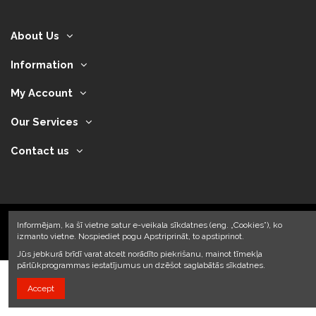
About Us
Information
My Account
Our Services
Contact us
Informējam, ka šī vietne satur e-veikala sīkdatnes (eng. „Cookies”), ko
izmanto vietne. Nospiediet pogu Apstriprināt, to apstiprinot.
2024 © Armando Auto SIA
Jūs jebkurā brīdī varat atcelt norādīto piekrišanu, mainot tīmekļa
pārlūkprogrammas iestatījumus un dzēšot saglabātās sīkdatnes.
Accept