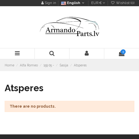
Sign in
English
EUR €
Wishlist (
0
)
0
Home
Alfa Romeo
159 05 -
Šasija
Atsperes
Atsperes
There are no products.