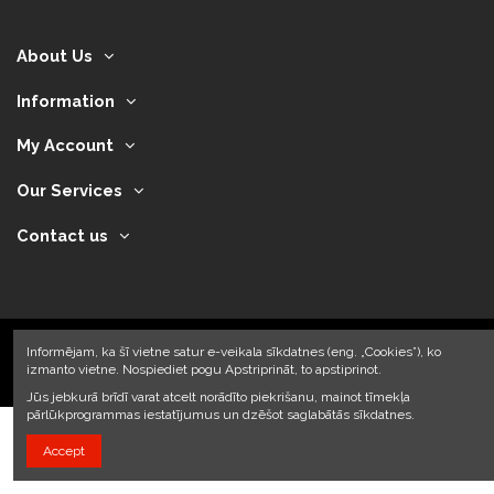
About Us
Information
My Account
Our Services
Contact us
Informējam, ka šī vietne satur e-veikala sīkdatnes (eng. „Cookies”), ko
izmanto vietne. Nospiediet pogu Apstriprināt, to apstiprinot.
2024 © Armando Auto SIA
Jūs jebkurā brīdī varat atcelt norādīto piekrišanu, mainot tīmekļa
pārlūkprogrammas iestatījumus un dzēšot saglabātās sīkdatnes.
Accept