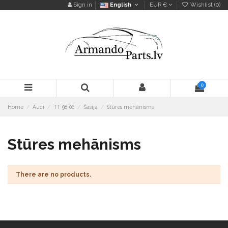
Sign in
English
EUR €
Wishlist (
0
)
0
Home
Audi
TT 98-06
Šasija
Stūres mehānisms
Stūres mehānisms
There are no products.