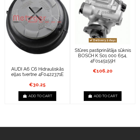
Delivery 2 days
Stūres pastiprinātāja sūknis
BOSCH K S01 000 654,
4F0145155H
AUDI A6 C6 Hidrauliskās
€106.20
eļļas tvertne 4F0422371E
€30.25
ADD TO CART
ADD TO CART