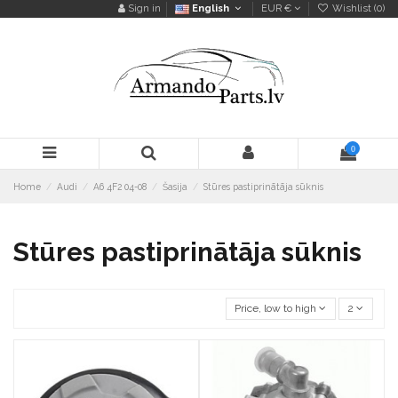
Sign in
English
EUR €
Wishlist (
0
)
0
Home
Audi
A6 4F2 04-08
Šasija
Stūres pastiprinātāja sūknis
Stūres pastiprinātāja sūknis
Price, low to high
2