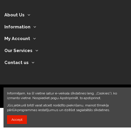
About Us
Information
My Account
Our Services
Contact us
Informējam, ka šī vietne satur e-veikala sīkdatnes (eng. „Cookies”), ko
izmanto vietne. Nospiediet pogu Apstriprināt, to apstiprinot.
2024 © Armando Auto SIA
Jūs jebkurā brīdī varat atcelt norādīto piekrišanu, mainot tīmekļa
pārlūkprogrammas iestatījumus un dzēšot saglabātās sīkdatnes.
Accept