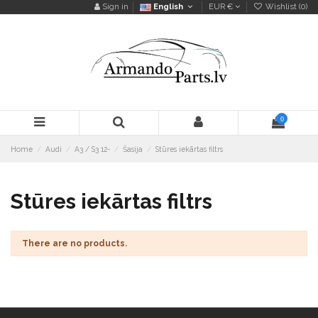
Sign in
English
EUR €
Wishlist (
0
)
0
Home
Audi
A3 / S3 12-
Šasija
Stūres iekārtas filtrs
Stūres iekārtas filtrs
There are no products.