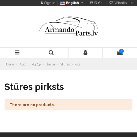
Sign in
English
EUR €
Wishlist (
0
)
0
Home
Audi
A3 03-
Šasija
Stūres pirksts
Stūres pirksts
There are no products.