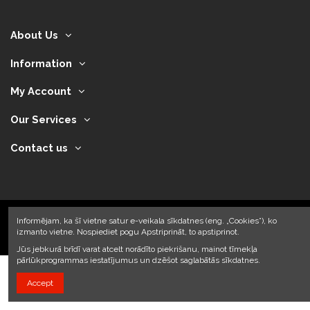
About Us
Information
My Account
Our Services
Contact us
Informējam, ka šī vietne satur e-veikala sīkdatnes (eng. „Cookies”), ko
izmanto vietne. Nospiediet pogu Apstriprināt, to apstiprinot.
2024 © Armando Auto SIA
Jūs jebkurā brīdī varat atcelt norādīto piekrišanu, mainot tīmekļa
pārlūkprogrammas iestatījumus un dzēšot saglabātās sīkdatnes.
Accept