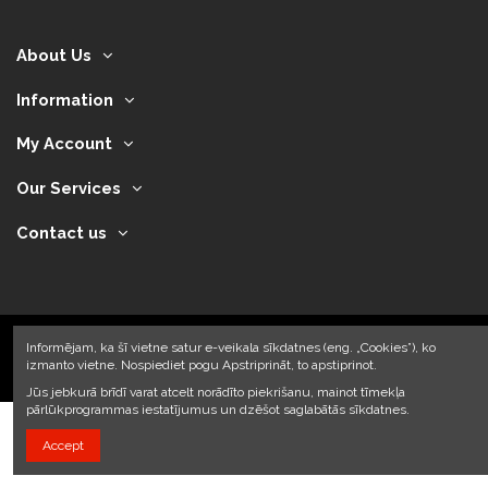
About Us
Information
My Account
Our Services
Contact us
Informējam, ka šī vietne satur e-veikala sīkdatnes (eng. „Cookies”), ko
izmanto vietne. Nospiediet pogu Apstriprināt, to apstiprinot.
2024 © Armando Auto SIA
Jūs jebkurā brīdī varat atcelt norādīto piekrišanu, mainot tīmekļa
pārlūkprogrammas iestatījumus un dzēšot saglabātās sīkdatnes.
Accept