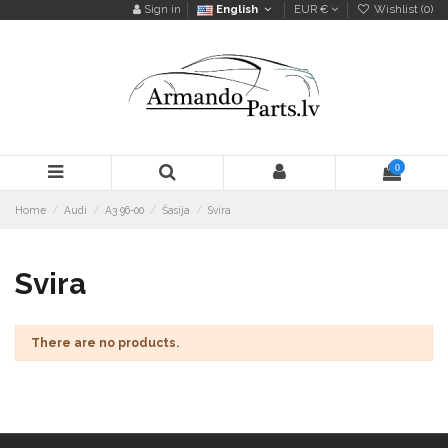
Sign in
English
EUR €
Wishlist (
0
)
0
Home
Audi
A3 96-00
Šasija
Svira
Svira
There are no products.