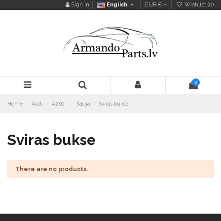
Sign in
English
EUR €
Wishlist (
0
)
0
Home
Audi
A2 00 -
Šasija
Sviras bukse
Sviras bukse
There are no products.