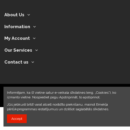
About Us
Information
My Account
Our Services
Contact us
Informējam, ka šī vietne satur e-veikala sīkdatnes (eng. „Cookies”), ko
izmanto vietne. Nospiediet pogu Apstriprināt, to apstiprinot.
2024 © Armando Auto SIA
Jūs jebkurā brīdī varat atcelt norādīto piekrišanu, mainot tīmekļa
pārlūkprogrammas iestatījumus un dzēšot saglabātās sīkdatnes.
Accept