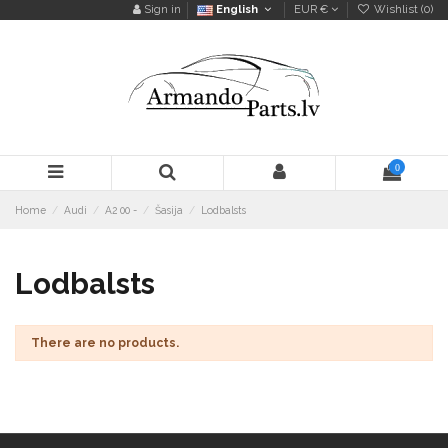
Sign in
English
EUR €
Wishlist (
0
)
0
Home
Audi
A2 00 -
Šasija
Lodbalsts
Lodbalsts
There are no products.