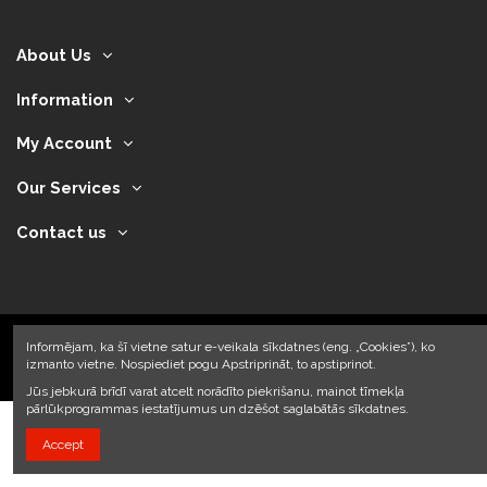
About Us
Information
My Account
Our Services
Contact us
Informējam, ka šī vietne satur e-veikala sīkdatnes (eng. „Cookies”), ko
izmanto vietne. Nospiediet pogu Apstriprināt, to apstiprinot.
2024 © Armando Auto SIA
Jūs jebkurā brīdī varat atcelt norādīto piekrišanu, mainot tīmekļa
pārlūkprogrammas iestatījumus un dzēšot saglabātās sīkdatnes.
Accept