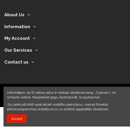
About Us
Information
My Account
Our Services
Contact us
Informējam, ka šī vietne satur e-veikala sīkdatnes (eng. „Cookies”), ko
izmanto vietne. Nospiediet pogu Apstriprināt, to apstiprinot.
2024 © Armando Auto SIA
Jūs jebkurā brīdī varat atcelt norādīto piekrišanu, mainot tīmekļa
pārlūkprogrammas iestatījumus un dzēšot saglabātās sīkdatnes.
Accept