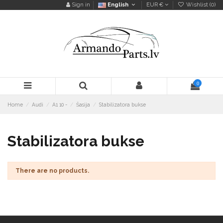
Sign in
English
EUR €
Wishlist (
0
)
0
Home
Audi
A1 10 -
Šasija
Stabilizatora bukse
Stabilizatora bukse
There are no products.