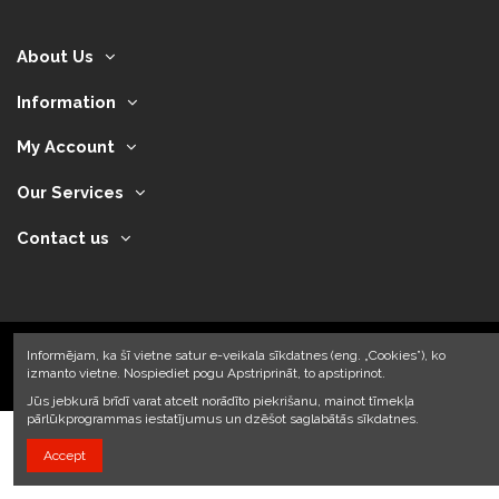
About Us
Information
My Account
Our Services
Contact us
Informējam, ka šī vietne satur e-veikala sīkdatnes (eng. „Cookies”), ko
izmanto vietne. Nospiediet pogu Apstriprināt, to apstiprinot.
2024 © Armando Auto SIA
Jūs jebkurā brīdī varat atcelt norādīto piekrišanu, mainot tīmekļa
pārlūkprogrammas iestatījumus un dzēšot saglabātās sīkdatnes.
Accept