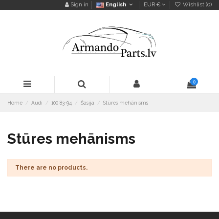
Sign in
English
EUR €
Wishlist (
0
)
0
Home
Audi
100 83-94
Šasija
Stūres mehānisms
Stūres mehānisms
There are no products.