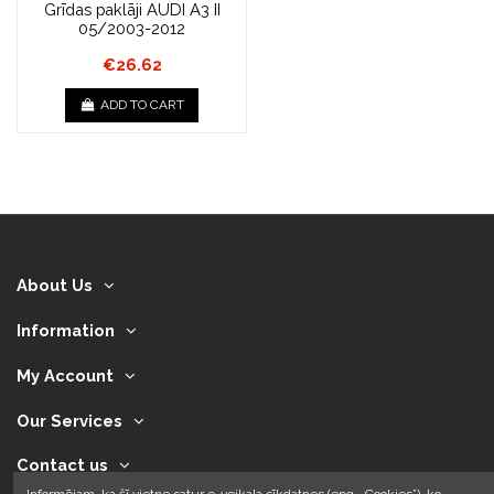
Grīdas paklāji AUDI A3 II
05/2003-2012
€26.62
ADD TO CART
About Us
Information
My Account
Our Services
Contact us
Informējam, ka šī vietne satur e-veikala sīkdatnes (eng. „Cookies”), ko