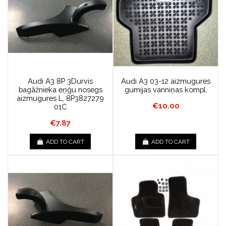
Audi A3 8P 3Durvis
Audi A3 03-12 aizmugures
bagāžnieka eņģu nosegs
gumijas vanniņas kompl.
aizmugures L, 8P3827279
€10.00
01C
€7.87
ADD TO CART
ADD TO CART