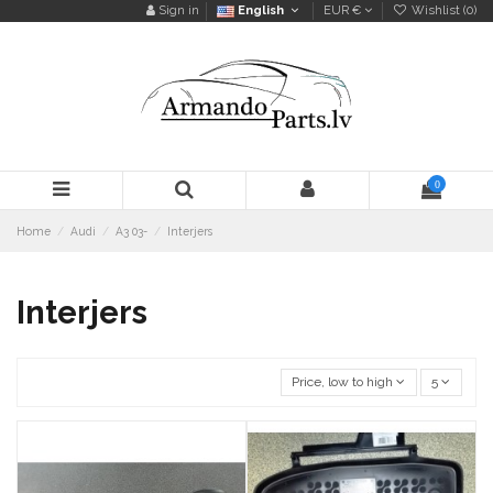
Sign in
English
EUR €
Wishlist (
0
)
0
Home
Audi
A3 03-
Interjers
Interjers
Price, low to high
5