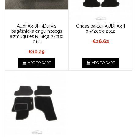
Audi A3 8P 3Durvis
Grīdas paklāji AUDI A3 II
bagāžnieka eņģu nosegs
05/2003-2012
aizmugures R, 8P3827280
€26.62
01C
€10.29
ADD TO CART
ADD TO CART