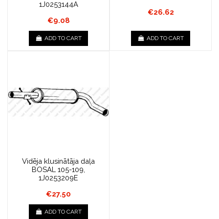
1J0253144A
€26.62
€9.08
ADD TO CART
ADD TO CART
Vidēja klusinātāja daļa
BOSAL 105-109,
1J0253209E
€27.50
ADD TO CART