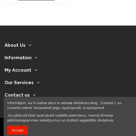
About Us
Information
My Account
Our Services
Contact us
Informējam, ka šī vietne satur e-veikala sīkdatnes (eng. „Cookies”), ko
izmanto vietne. Nospiediet pogu Apstriprināt, to apstiprinot.
Jūs jebkurā brīdī varat atcelt norādīto piekrišanu, mainot tīmekļa
pārlūkprogrammas iestatījumus un dzēšot saglabātās sīkdatnes.
Accept
2024 © Armando Auto SIA