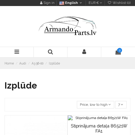
Sign in
English
EUR €
Wishlist (
0
)
0
Home
Audi
A3 96-00
Izplūde
Izplūde
Price, low to high
7
Stiprinājuma detaļa 86521W
FA1