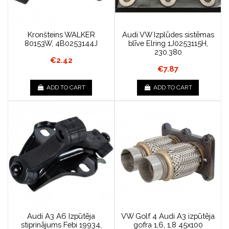
Kronšteins WALKER
Audi VW Izplūdes sistēmas
80153W, 4B0253144J
blīve Elring 1J0253115H,
230.380
€2.42
€7.87
ADD TO CART
ADD TO CART
Audi A3 A6 Izpūtēja
VW Golf 4 Audi A3 izpūtēja
stiprinājums Febi 19934,
gofra 1,6, 1,8 45x100