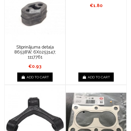
€1.80
Stiprinājuma detaļa
86538W, 6X0253147,
1117761
€0.93
ADD TO CART
ADD TO CART