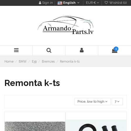
Sign in
English
EUR €
Wishlist (
0
)
0
Home
BMW
E39
Bremzes
Remonta k-ts
Remonta k-ts
Price, low to high
7