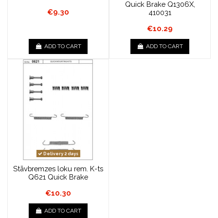
Quick Brake Q1306X,
€9.30
410031
€10.29
ADD TO CART
ADD TO CART
Delivery 2 days
Stāvbremzes loku rem. K-ts
Q621 Quick Brake
€10.30
ADD TO CART