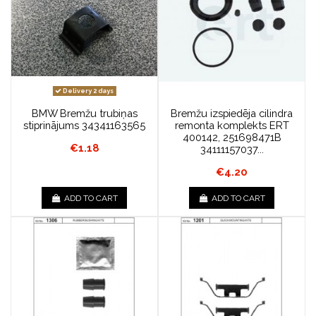
Delivery 2 days
BMW Bremžu trubiņas
Bremžu izspiedēja cilindra
stiprinājums 34341163565
remonta komplekts ERT
400142, 251698471B
€1.18
34111157037...
€4.20
ADD TO CART
ADD TO CART