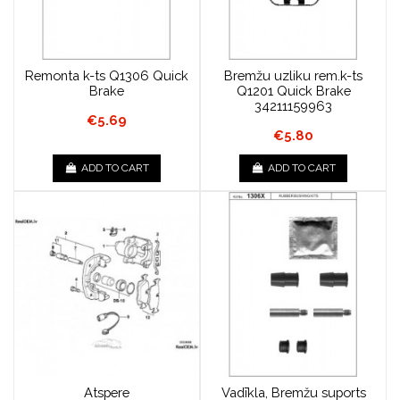
Remonta k-ts Q1306 Quick
Bremžu uzliku rem.k-ts
Brake
Q1201 Quick Brake
34211159963
€5.69
€5.80
ADD TO CART
ADD TO CART
Atspere
Vadīkla, Bremžu suports