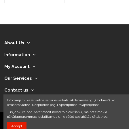
About Us
Information
My Account
Our Services
Contact us
Informējam, ka šī vietne satur e-veikala sīkdatnes (eng. „Cookies”), ko
izmanto vietne. Nospiediet pogu Apstriprināt, to apstiprinot.
Jūs jebkurā brīdī varat atcelt norādīto piekrišanu, mainot tīmekļa
pārlūkprogrammas iestatījumus un dzēšot saglabātās sīkdatnes.
Accept
2024 © Armando Auto SIA