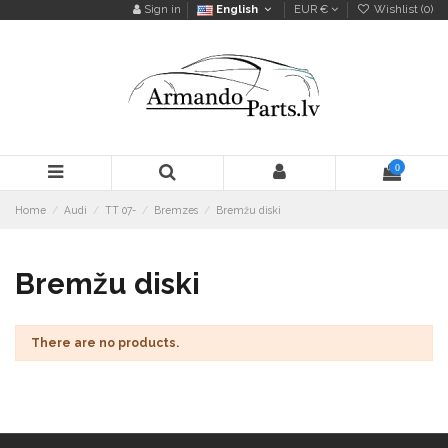
Sign in
English
EUR €
Wishlist (
0
)
0
Home
Audi
TT 07-
Bremzes
Bremžu diski
Bremžu diski
There are no products.