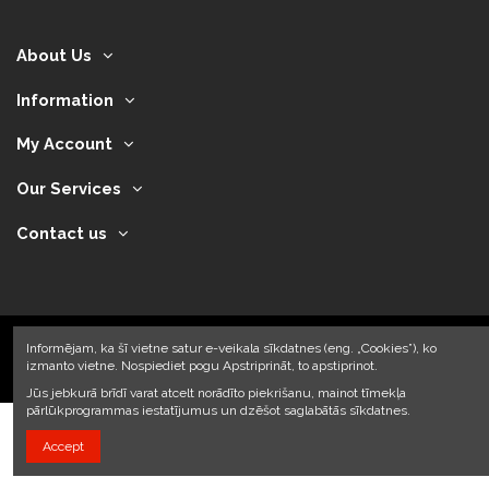
About Us
Information
My Account
Our Services
Contact us
Informējam, ka šī vietne satur e-veikala sīkdatnes (eng. „Cookies”), ko
izmanto vietne. Nospiediet pogu Apstriprināt, to apstiprinot.
2024 © Armando Auto SIA
Jūs jebkurā brīdī varat atcelt norādīto piekrišanu, mainot tīmekļa
pārlūkprogrammas iestatījumus un dzēšot saglabātās sīkdatnes.
Accept