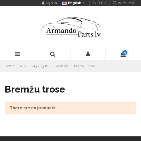
Sign in
English
EUR €
Wishlist (
0
)
0
Home
Audi
A3 / S3 12-
Bremzes
Bremžu trose
Bremžu trose
There are no products.