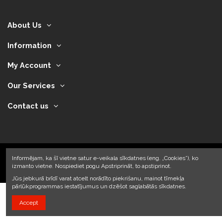
About Us
Information
My Account
Our Services
Contact us
Informējam, ka šī vietne satur e-veikala sīkdatnes (eng. „Cookies”), ko
izmanto vietne. Nospiediet pogu Apstriprināt, to apstiprinot.
2024 © Armando Auto SIA
Jūs jebkurā brīdī varat atcelt norādīto piekrišanu, mainot tīmekļa
pārlūkprogrammas iestatījumus un dzēšot saglabātās sīkdatnes.
Accept