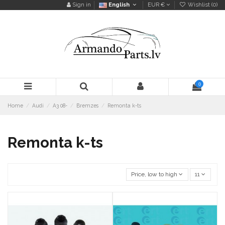
Sign in
English
EUR €
Wishlist (
0
)
0
Home
Audi
A3 08-
Bremzes
Remonta k-ts
Remonta k-ts
Price, low to high
11