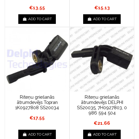
€13.55
€15.13
ADD TO CART
ADD TO CART
Riteņu griešanās
Riteņu griešanās
ātrumdevējs Topran
ātrumdevējs DELPHI
1K0927808 SS20034
SS20035, 7H0927803, 0
986 594 504
€17.55
€21.66
ADD TO CART
ADD TO CART