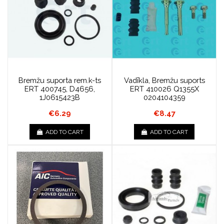
Bremžu suporta rem.k-ts
Vadīkla, Bremžu suports
ERT 400745, D4656,
ERT 410026 Q1355X
1J0615423B
0204104359
€6.29
€8.47
ADD TO CART
ADD TO CART