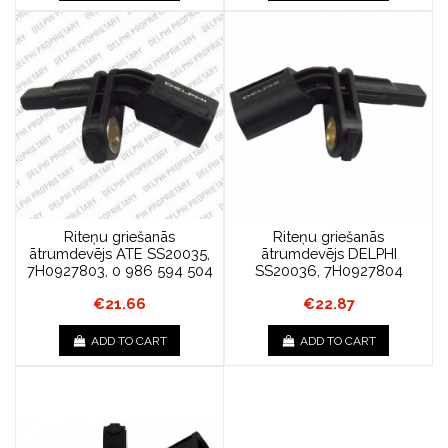
Riteņu griešanās
Riteņu griešanās
ātrumdevējs ATE SS20035,
ātrumdevējs DELPHI
7H0927803, 0 986 594 504
SS20036, 7H0927804
€21.66
€22.87
ADD TO CART
ADD TO CART