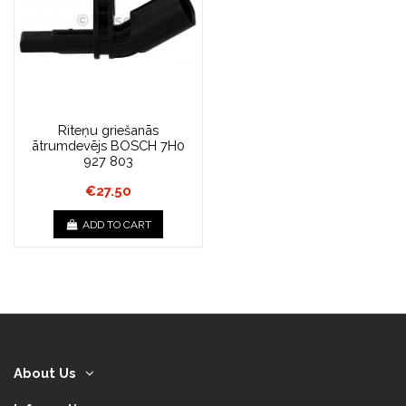
Riteņu griešanās
ātrumdevējs BOSCH 7H0
927 803
€27.50
ADD TO CART
About Us