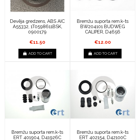
Devēja gredzens, ABS AIC
Bremžu suporta rem.k-ts
A55332, 1T0598611BSK,
BW204101 BUDWEG
0900179
CALIPER, D4656
€11.50
€12.00
ADD TO CART
ADD TO CART
Bremžu suporta rem.k-ts
Bremžu suporta rem.k-ts
ERT 401904, D41926C
ERT 402154, D42100C