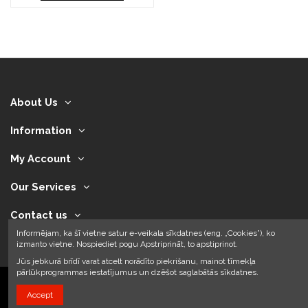
About Us
Information
My Account
Our Services
Contact us
Informējam, ka šī vietne satur e-veikala sīkdatnes (eng. „Cookies”), ko
izmanto vietne. Nospiediet pogu Apstriprināt, to apstiprinot.
Jūs jebkurā brīdī varat atcelt norādīto piekrišanu, mainot tīmekļa
pārlūkprogrammas iestatījumus un dzēšot saglabātās sīkdatnes.
Accept
2024 © Armando Auto SIA