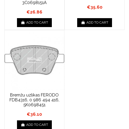
3C0698151A
€35.60
€26.86
ADD TO CART
ADD TO CART
Bremžu uzlikas FERODO
FDB4316, 0 986 494 416,
5K0698451
€36.10
ADD TO CART