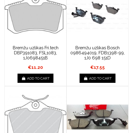
Bremžu uzlikas Fri.tech
Bremžu uzlikas Bosch
DBP391083, FSL1083,
0986494019, FDB1398-99,
1J0698451B
1J0 698 151D
€11.20
€17.55
ADD TO CART
ADD TO CART