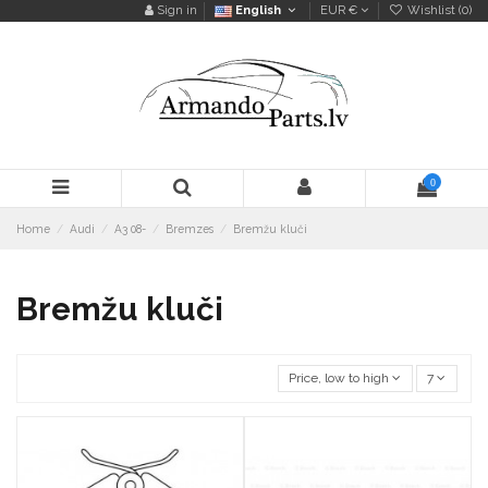
Sign in
English
EUR €
Wishlist (
0
)
0
Home
Audi
A3 08-
Bremzes
Bremžu kluči
Bremžu kluči
Price, low to high
7