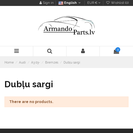
Sign in
English
EUR €
Wishlist (
0
)
0
Home
Audi
A3 03-
Bremzes
Dubļu sargi
Dubļu sargi
There are no products.