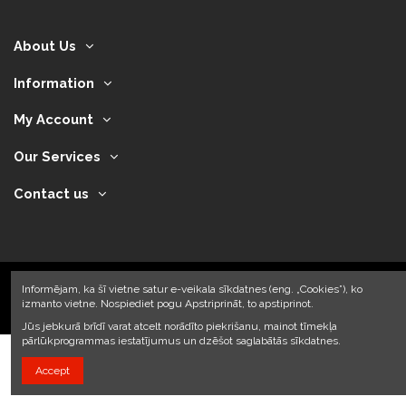
About Us
Information
My Account
Our Services
Contact us
Informējam, ka šī vietne satur e-veikala sīkdatnes (eng. „Cookies”), ko
izmanto vietne. Nospiediet pogu Apstriprināt, to apstiprinot.
2024 © Armando Auto SIA
Jūs jebkurā brīdī varat atcelt norādīto piekrišanu, mainot tīmekļa
pārlūkprogrammas iestatījumus un dzēšot saglabātās sīkdatnes.
Accept