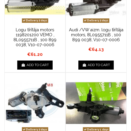
Delivery 2 days
Delivery 2 days
Logu tīrītāja motors
Audi /VW aizm. logu tīrītāja
1198201200 VEMO ,
motors, 8L0955711B , 100
8L0955711B , 100 899
899 0038, V10-07-0006
0038, V10-07-0006
€64.13
€61.20
ADD TO CART
ADD TO CART
Delivery 2 days
Delivery 1 days