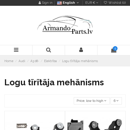
Sign in
English
EUR €
Wishlist (
0
)
0
Home
Audi
A3 08-
Elektrība
Logu tīrītāja mehānisms
Logu tīrītāja mehānisms
Price, low to high
6