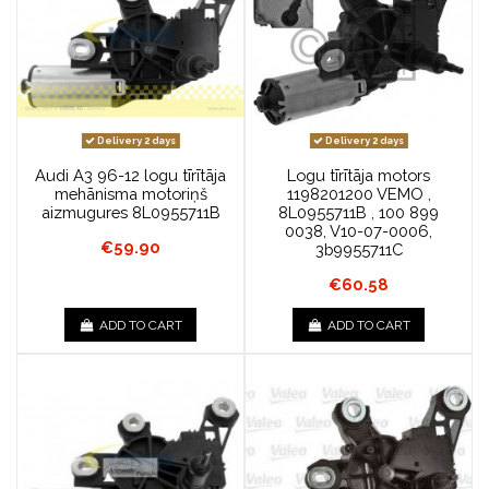
Delivery 2 days
Delivery 2 days
Audi A3 96-12 logu tīrītāja
Logu tīrītāja motors
mehānisma motoriņš
1198201200 VEMO ,
aizmugures 8L0955711B
8L0955711B , 100 899
0038, V10-07-0006,
€59.90
3b9955711C
€60.58
ADD TO CART
ADD TO CART