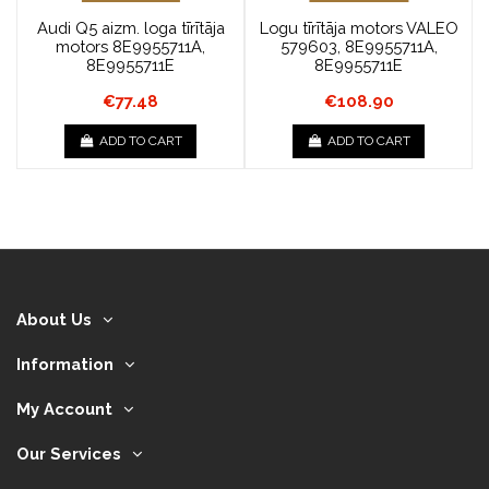
Audi Q5 aizm. loga tīrītāja
Logu tīrītāja motors VALEO
motors 8E9955711A,
579603, 8E9955711A,
8E9955711E
8E9955711E
€77.48
€108.90
ADD TO CART
ADD TO CART
About Us
Information
My Account
Our Services