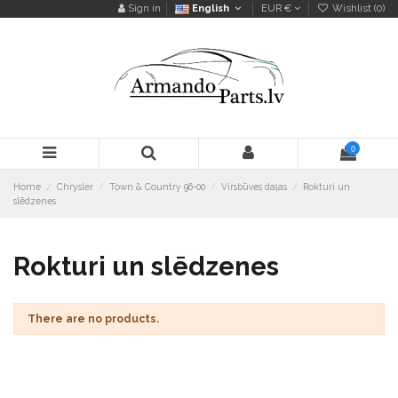
Sign in
English
EUR €
Wishlist (
0
)
0
Home
Chrysler
Town & Country 96-00
Virsbūves daļas
Rokturi un
slēdzenes
Rokturi un slēdzenes
There are no products.