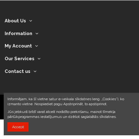
About Us
Information
My Account
Our Services
Contact us
Informējam, ka šī vietne satur e-veikala sīkdatnes (eng. „Cookies”), ko
izmanto vietne. Nospiediet pogu Apstriprināt, to apstiprinot.
2024 © Armando Auto SIA
Jūs jebkurā brīdī varat atcelt norādīto piekrišanu, mainot tīmekļa
pārlūkprogrammas iestatījumus un dzēšot saglabātās sīkdatnes.
Accept