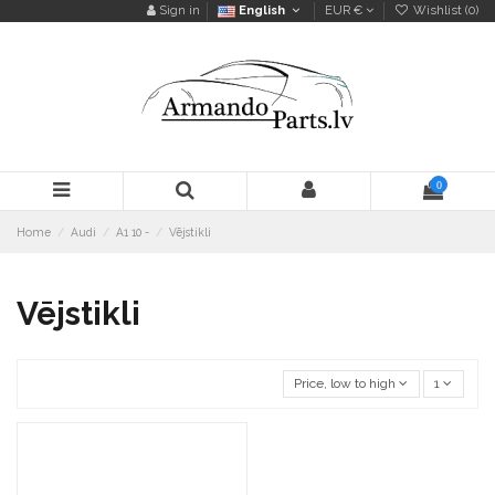
Sign in
English
EUR €
Wishlist (
0
)
0
Home
Audi
A1 10 -
Vējstikli
Vējstikli
Price, low to high
1