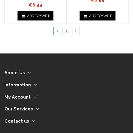
€8.44
ADD TO CART
ADD TO CART
1
2
About Us
Information
My Account
Our Services
Contact us