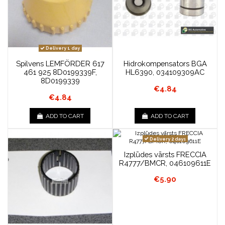
Delivery 1 day
Spilvens LEMFÖRDER 617
Hidrokompensators BGA
461 925 8D0199339F,
HL6390, 034109309AC
8D0199339
€4.84
€4.84
ADD TO CART
ADD TO CART
Delivery 2 days
Izplūdes vārsts FRECCIA
R4777/BMCR, 046109611E
€5.90