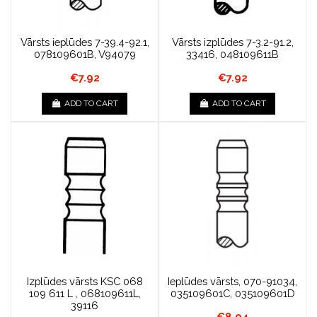
Vārsts ieplūdes 7-39.4-92.1,
Vārsts izplūdes 7-3.2-91.2,
078109601B, V94079
33416, 048109611B
€7.92
€7.92
ADD TO CART
ADD TO CART
Izplūdes vārsts KSC 068
Ieplūdes vārsts, 070-91034,
109 611 L , 068109611L,
035109601C, 035109601D
39116
€8.94