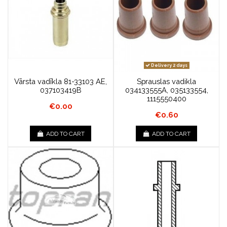
Delivery 2 days
Vārsta vadīkla 81-33103 AE,
Sprauslas vadikla
037103419B
034133555A, 035133554,
1115550400
€0.00
€0.60
ADD TO CART
ADD TO CART