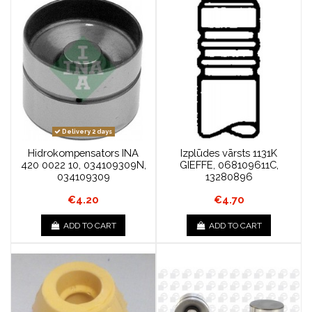
Delivery 2 days
Hidrokompensators INA
Izplūdes vārsts 1131K
420 0022 10, 034109309N,
GIEFFE, 068109611C,
034109309
13280896
€4.20
€4.70
ADD TO CART
ADD TO CART