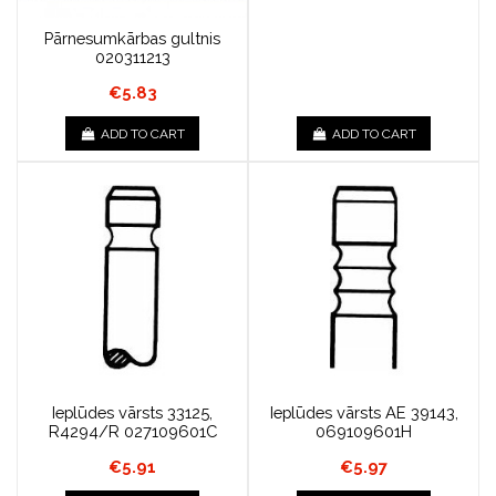
Pārnesumkārbas gultnis
020311213
€5.83
ADD TO CART
ADD TO CART
Ieplūdes vārsts 33125,
Ieplūdes vārsts AE 39143,
R4294/R 027109601C
069109601H
€5.91
€5.97