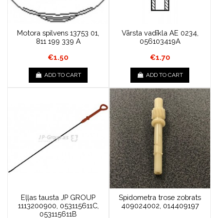
Motora spilvens 13753 01,
Vārsta vadīkla AE 0234,
811 199 339 A
056103419A
€1.50
€1.70
ADD TO CART
ADD TO CART
Eļļas tausta JP GROUP
Spidometra trose zobrats
1113200900, 053115611C,
409024002, 014409197
053115611B