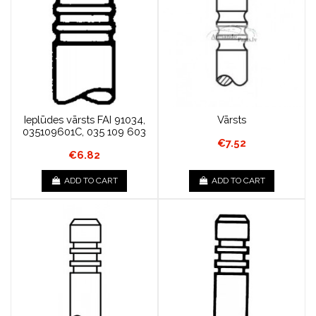
Ieplūdes vārsts FAI 91034,
Vārsts
035109601C, 035 109 603
€7.52
€6.82
ADD TO CART
ADD TO CART