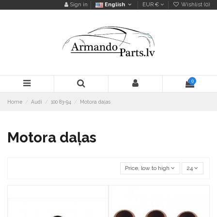
Sign in
English
EUR €
Wishlist (
0
)
0
Home
Audi
100 83-94
Motora daļas
Motora daļas
Price, low to high
24