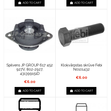
ADD TO CART
ADD TO CART
Spilvens JP GROUP 617 452
Kloķvārpstas skrūve Febi
927V, 802-2927,
N0101432
431399151D
€6.00
€6.00
ADD TO CART
ADD TO CART