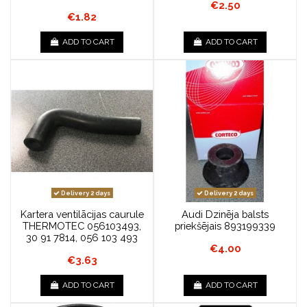
€2.50
€1.82
ADD TO CART
ADD TO CART
Delivery 2 days
Delivery 2 days
Kartera ventilācijas caurule
Audi Dzinēja balsts
THERMOTEC 056103493,
priekšējais 893199339
30 91 7814, 056 103 493
€4.00
€3.63
ADD TO CART
ADD TO CART