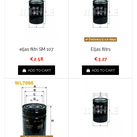
Delivery 5-10 days
eļļas filtri SM 107
Eļļas filtrs
€2.58
€3.27
ADD TO CART
ADD TO CART