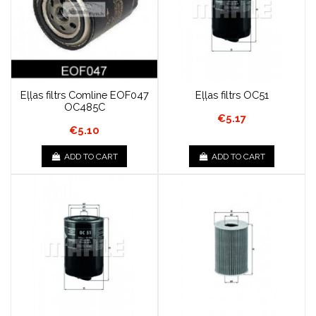
Eļļas filtrs Comline EOF047
Eļļas filtrs OC51
OC485C
€5.17
€5.10
ADD TO CART
ADD TO CART