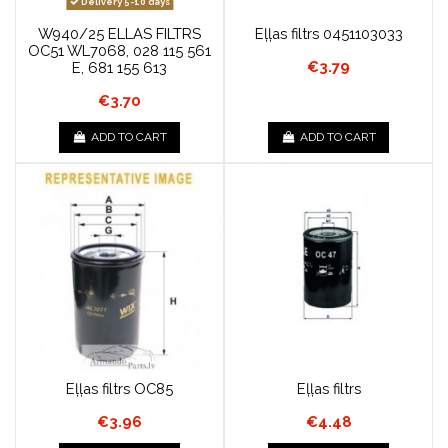
Delivery 5-10 days
W940/25 ELLAS FILTRS
Eļļas filtrs 0451103033
OC51 WL7068, 028 115 561
€3.79
E, 681 155 613
€3.70
ADD TO CART
ADD TO CART
Eļļas filtrs OC85
Eļļas filtrs
€3.96
€4.48