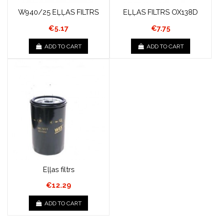
W940/25 EĻĻAS FILTRS
EĻĻAS FILTRS OX138D
€5.17
€7.75
ADD TO CART
ADD TO CART
Eļļas filtrs
€12.29
ADD TO CART