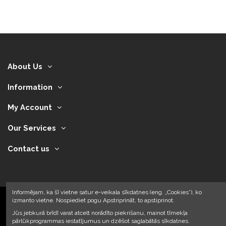
About Us
Information
My Account
Our Services
Contact us
Informējam, ka šī vietne satur e-veikala sīkdatnes (eng. „Cookies”), ko
izmanto vietne. Nospiediet pogu Apstriprināt, to apstiprinot.
2024 © Armando Auto SIA
Jūs jebkurā brīdī varat atcelt norādīto piekrišanu, mainot tīmekļa
pārlūkprogrammas iestatījumus un dzēšot saglabātās sīkdatnes.