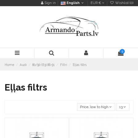
Sign in
English
EUR €
Wishlist (
0
)
0
Home
Audi
80/90 (B3) 86-91
Filtri
Eļļas filtrs
Eļļas filtrs
Price, low to high
13