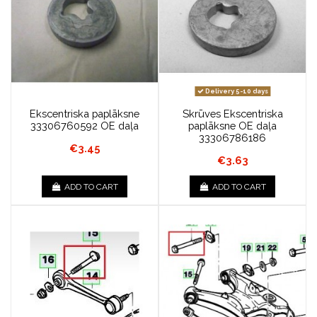
Delivery 5-10 days
Ekscentriska paplāksne
Skrūves Ekscentriska
33306760592 OE daļa
paplāksne OE daļa
33306786186
€3.45
€3.63
ADD TO CART
ADD TO CART