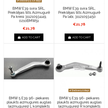
Delivery 5-10 days
BMW E39 svira SRL,
BMW E39 svira SRL,
Priekšējais tilts Aizmugurē
Priekšējais tilts Aizmugurē
Pa kreisi 31121093449,
Pa labi, 31121093450
0210BMW51
€21.78
€21.78
ADD TO CART
ADD TO CART
Delivery 2 days
BMW 5 E39 96- piekares
BMW 5 E39 96- piekares
plaukts aizmugures augšas
plaukts aizmugures augšas
(aizmugures) L komplekts
(aizmugures) R komplekts