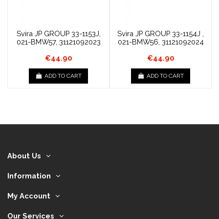
Svira JP GROUP 33-1153J,
Svira JP GROUP 33-1154J ,
021-BMW57, 31121092023
021-BMW56, 31121092024
€44.90
€44.90
ADD TO CART
ADD TO CART
About Us
Information
My Account
Our Services