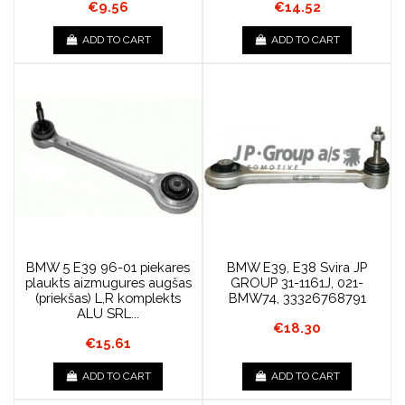
€9.56
€14.52
ADD TO CART
ADD TO CART
BMW 5 E39 96-01 piekares
BMW E39, E38 Svira JP
plaukts aizmugures augšas
GROUP 31-1161J, 021-
(priekšas) L,R komplekts
BMW74, 33326768791
ALU SRL...
€18.30
€15.61
ADD TO CART
ADD TO CART