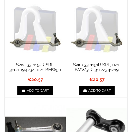
Svira 33-1152R SRL,
Svira 33-1151R SRL, 021-
31121094234, 021-BMW50
BMW51R, 31122341219
€20.57
€20.57
ADD TO CART
ADD TO CART