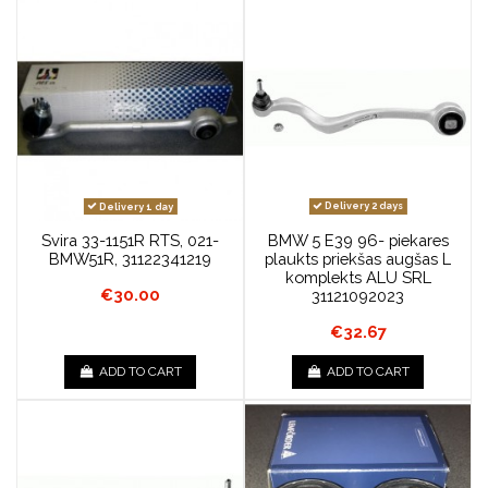
Delivery 1 day
Delivery 2 days
Svira 33-1151R RTS, 021-
BMW 5 E39 96- piekares
BMW51R, 31122341219
plaukts priekšas augšas L
komplekts ALU SRL
€30.00
31121092023
€32.67
ADD TO CART
ADD TO CART