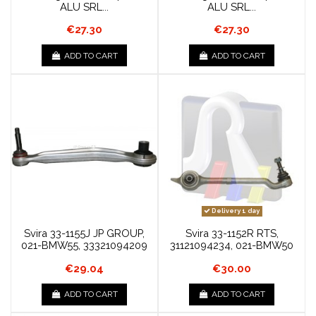
ALU SRL...
ALU SRL...
€27.30
€27.30
ADD TO CART
ADD TO CART
Delivery 1 day
Svira 33-1155J JP GROUP,
Svira 33-1152R RTS,
021-BMW55, 33321094209
31121094234, 021-BMW50
€29.04
€30.00
ADD TO CART
ADD TO CART