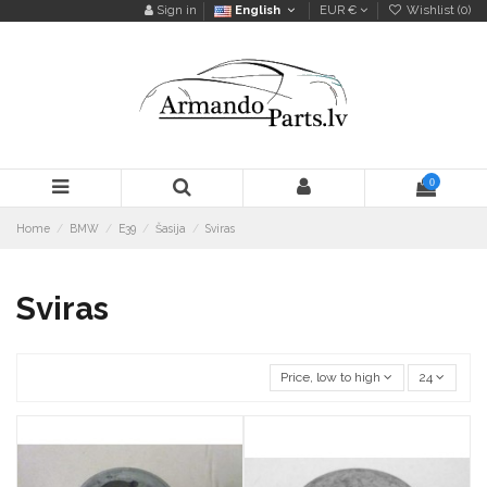
Sign in
English
EUR €
Wishlist (
0
)
0
Home
BMW
E39
Šasija
Sviras
Sviras
Price, low to high
24