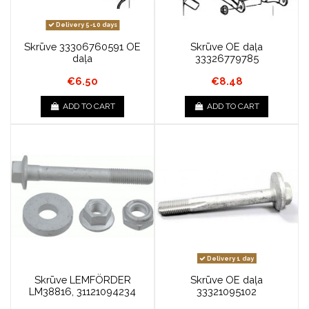
Delivery 5-10 days
Skrūve 33306760591 OE
Skrūve OE daļa
daļa
33326779785
€6.50
€8.48
ADD TO CART
ADD TO CART
Delivery 1 day
Skrūve LEMFÖRDER
Skrūve OE daļa
LM38816, 31121094234
33321095102