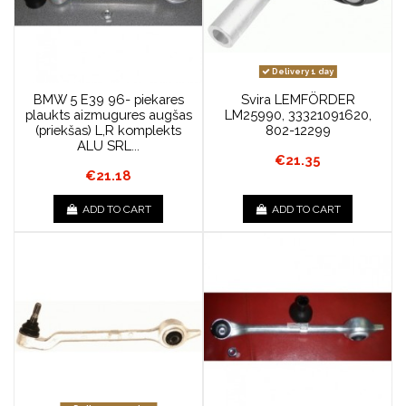
Delivery 1 day
BMW 5 E39 96- piekares
Svira LEMFÖRDER
plaukts aizmugures augšas
LM25990, 33321091620,
(priekšas) L,R komplekts
802-12299
ALU SRL...
€21.35
€21.18
ADD TO CART
ADD TO CART