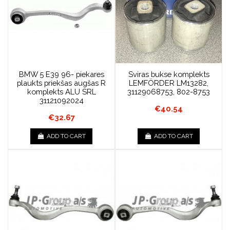
BMW 5 E39 96- piekares
Sviras bukse komplekts
plaukts priekšas augšas R
LEMFÖRDER LM13282,
komplekts ALU SRL
31129068753, 802-8753
31121092024
€40.54
€32.67
ADD TO CART
ADD TO CART