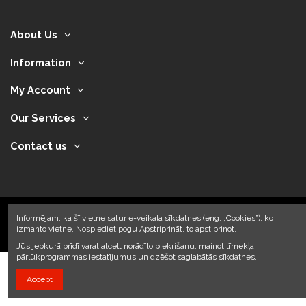
About Us
Information
My Account
Our Services
Contact us
Informējam, ka šī vietne satur e-veikala sīkdatnes (eng. „Cookies”), ko
izmanto vietne. Nospiediet pogu Apstriprināt, to apstiprinot.
2024 © Armando Auto SIA
Jūs jebkurā brīdī varat atcelt norādīto piekrišanu, mainot tīmekļa
pārlūkprogrammas iestatījumus un dzēšot saglabātās sīkdatnes.
Accept