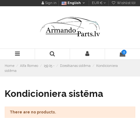
Sign in
English
EUR €
Wishlist (
0
)
0
Home
Alfa Romeo
159 05 -
Dzesēšanas sistēma
Kondicioniera
sistēma
Kondicioniera sistēma
There are no products.