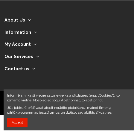
About Us
Information
My Account
Our Services
Contact us
Informējam, ka šī vietne satur e-veikala sīkdatnes (eng. „Cookies”), ko
izmanto vietne. Nospiediet pogu Apstriprināt, to apstiprinot.
2024 © Armando Auto SIA
Jūs jebkurā brīdī varat atcelt norādīto piekrišanu, mainot tīmekļa
pārlūkprogrammas iestatījumus un dzēšot saglabātās sīkdatnes.
Accept