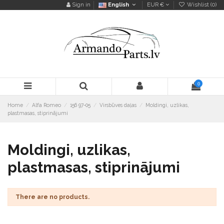
Sign in
English
EUR €
Wishlist (
0
)
0
Home
Alfa Romeo
156 97-05
Virsbūves daļas
Moldingi, uzlikas,
plastmasas, stiprinājumi
Moldingi, uzlikas,
plastmasas, stiprinājumi
There are no products.