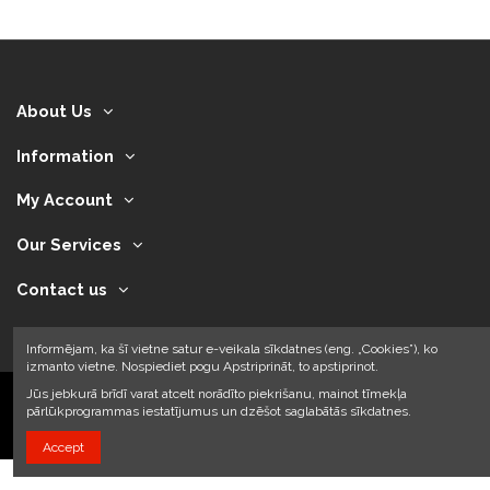
About Us
Information
My Account
Our Services
Contact us
Informējam, ka šī vietne satur e-veikala sīkdatnes (eng. „Cookies”), ko
izmanto vietne. Nospiediet pogu Apstriprināt, to apstiprinot.
Jūs jebkurā brīdī varat atcelt norādīto piekrišanu, mainot tīmekļa
pārlūkprogrammas iestatījumus un dzēšot saglabātās sīkdatnes.
2024 © Armando Auto SIA
Accept