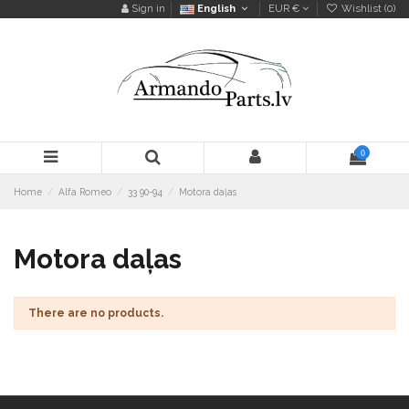
Sign in
English
EUR €
Wishlist (
0
)
0
Home
Alfa Romeo
33 90-94
Motora daļas
Motora daļas
There are no products.