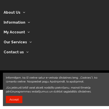
About Us
Information
My Account
Our Services
Contact us
Informējam, ka šī vietne satur e-veikala sīkdatnes (eng. „Cookies”), ko
izmanto vietne. Nospiediet pogu Apstriprināt, to apstiprinot.
2024 © Armando Auto SIA
Jūs jebkurā brīdī varat atcelt norādīto piekrišanu, mainot tīmekļa
pārlūkprogrammas iestatījumus un dzēšot saglabātās sīkdatnes.
Accept