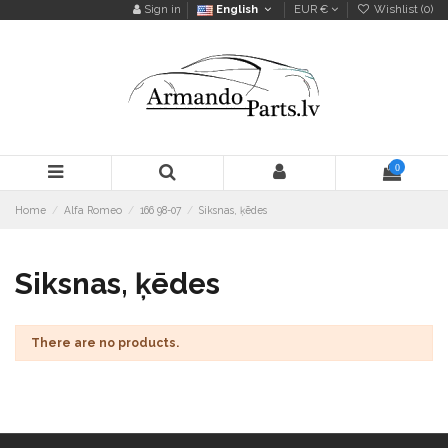
Sign in
English
EUR €
Wishlist (
0
)
0
Home
Alfa Romeo
166 98-07
Siksnas, ķēdes
Siksnas, ķēdes
There are no products.