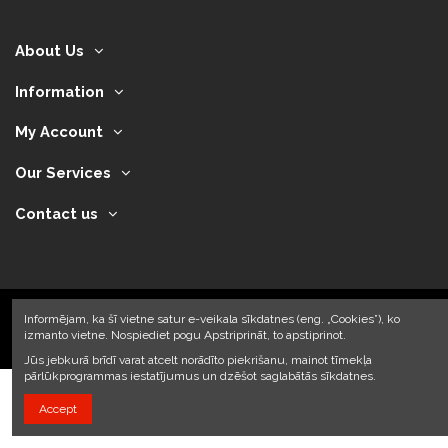
About Us
Information
My Account
Our Services
Contact us
Informējam, ka šī vietne satur e-veikala sīkdatnes (eng. „Cookies”), ko
izmanto vietne. Nospiediet pogu Apstriprināt, to apstiprinot.
2024 © Armando Auto SIA
Jūs jebkurā brīdī varat atcelt norādīto piekrišanu, mainot tīmekļa
pārlūkprogrammas iestatījumus un dzēšot saglabātās sīkdatnes.
Accept