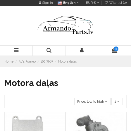
Sign in
English
EUR €
Wishlist (
0
)
0
Home
Alfa Romeo
166 98-07
Motora daļas
Motora daļas
Price, low to high
2