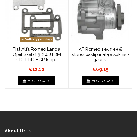
Delivery 5-10 days
Fiat Alfa Romeo Lancia
AF Romeo 145 94-98
Opel Saab 1.9 2.4 JTDM
stūres pastiprinātāja sūknis -
CDTI TiD EGR klape
jauns
€12.10
€69.15
ADD TO CART
ADD TO CART
About Us