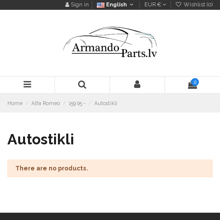
Sign in
English
EUR €
Wishlist (
0
)
0
Home
Alfa Romeo
159 05 -
Autostikli
Autostikli
There are no products.