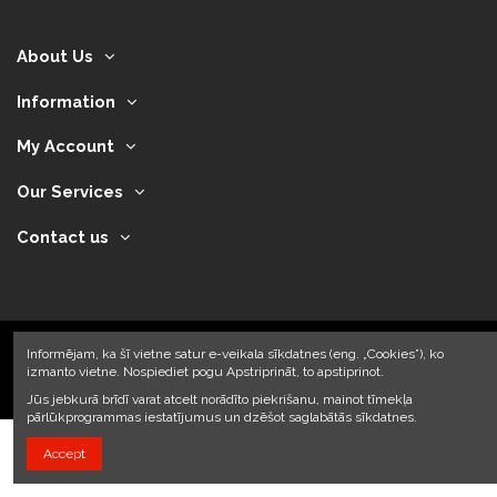
About Us
Information
My Account
Our Services
Contact us
Informējam, ka šī vietne satur e-veikala sīkdatnes (eng. „Cookies”), ko
izmanto vietne. Nospiediet pogu Apstriprināt, to apstiprinot.
2024 © Armando Auto SIA
Jūs jebkurā brīdī varat atcelt norādīto piekrišanu, mainot tīmekļa
pārlūkprogrammas iestatījumus un dzēšot saglabātās sīkdatnes.
Accept