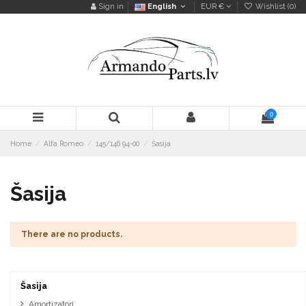
Sign in
English
EUR €
Wishlist (
0
)
0
Home
Alfa Romeo
145/146 94-00
Šasija
Šasija
There are no products.
Šasija
Amortizatori