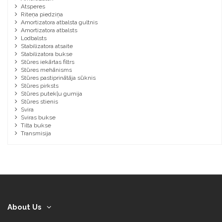
Atsperes
Riteņa piedziņa
Amortizatora atbalsta gultnis
Amortizatora atbalsts
Lodbalsts
Stabilizatora atsaite
Stabilizatora bukse
Stūres iekārtas filtrs
Stūres mehānisms
Stūres pastiprinātāja sūknis
Stūres pirksts
Stūres putekļu gumija
Stūres stienis
Svira
Sviras bukse
Tilta bukse
Transmisija
About Us