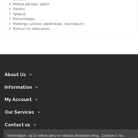
Motora pārsegi, spārni
Restes
Spoguļi
Remontdaļas
Moldingi, uzlikas, plastmasas, stiprinājumi
Rokturi un slēdzenes
About Us
Information
My Account
Our Services
Contact us
Informējam, ka šī vietne satur e-veikala sīkdatnes (eng. „Cookies”), ko