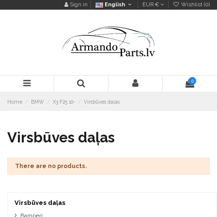
Sign in
English
EUR €
Wishlist (
0
)
0
Home
BMW
X3 F25 10-
Virsbūves daļas
Virsbūves daļas
There are no products.
Virsbūves daļas
Bamperi