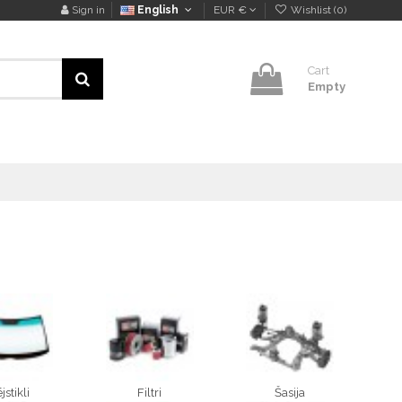
Sign in
English
EUR €
Wishlist (
0
)
Cart
Empty
jstikli
Filtri
Šasija