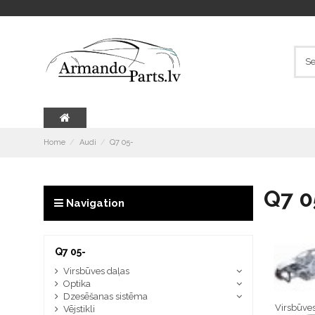
Home
Audi
Q7 05-
Q7 0
Navigation
Q7 05-
Virsbūves daļas
Optika
Dzesēšanas sistēma
Virsbūves
Vējstikli