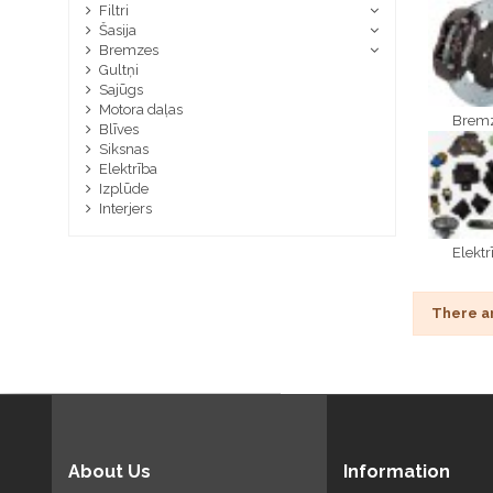
Filtri
Šasija
Bremzes
Gultņi
Sajūgs
Motora daļas
Brem
Blīves
Siksnas
Elektrība
Izplūde
Interjers
Elektr
There a
About Us
Information