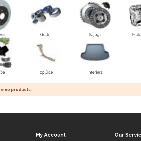
zes
Gultņi
Sajūgs
Moto
ība
Izplūde
Interjers
re no products.
My Account
Our Servi