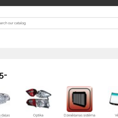
5-
 daļas
Optika
Dzesēšanas sistēma
Vē