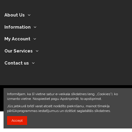
About Us
Information
My Account
Our Services
Contact us
Informējam, ka šī vietne satur e-veikala sīkdatnes (eng. „Cookies”), ko
izmanto vietne. Nospiediet pogu Apstriprināt, to apstiprinot.
2024 © Armando Auto SIA
Jūs jebkurā brīdī varat atcelt norādīto piekrišanu, mainot tīmekļa
pārlūkprogrammas iestatījumus un dzēšot saglabātās sīkdatnes.
Accept