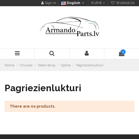
Sign in
English
EUR €
Wishlist (
0
)
0
Home
Chrysler
Neon 00-04
Optika
Pagriezienlukturi
Pagriezienlukturi
There are no products.