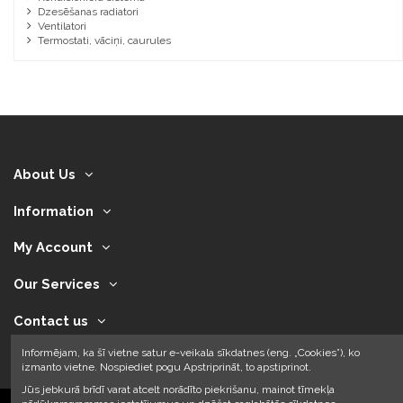
Dzesēšanas radiatori
Ventilatori
Termostati, vāciņi, caurules
About Us
Information
My Account
Our Services
Contact us
Informējam, ka šī vietne satur e-veikala sīkdatnes (eng. „Cookies”), ko
izmanto vietne. Nospiediet pogu Apstriprināt, to apstiprinot.
Jūs jebkurā brīdī varat atcelt norādīto piekrišanu, mainot tīmekļa