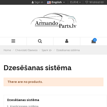
Sign in
English
EUR €
Wishlist (
0
)
0
Home
Chevrolet/Daewoo
Spark 10-
Dzesēšanas sistēma
Dzesēšanas sistēma
There are no products.
Dzesēšanas sistēma
Kondicioniera sistēma