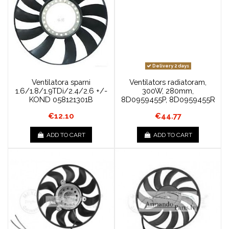
Delivery 2 days
Ventilatora sparni
Ventilators radiatoram,
1.6/1.8/1.9TDi/2.4/2.6 +/-
300W, 280mm,
KOND 058121301B
8D0959455P, 8D0959455R
€12.10
€44.77
ADD TO CART
ADD TO CART