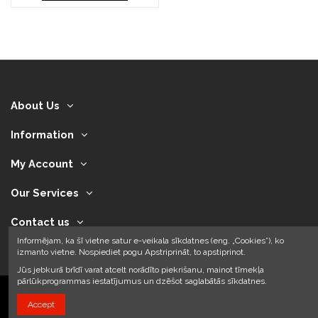
About Us
Information
My Account
Our Services
Contact us
Informējam, ka šī vietne satur e-veikala sīkdatnes (eng. „Cookies”), ko
izmanto vietne. Nospiediet pogu Apstriprināt, to apstiprinot.
Jūs jebkurā brīdī varat atcelt norādīto piekrišanu, mainot tīmekļa
pārlūkprogrammas iestatījumus un dzēšot saglabātās sīkdatnes.
Accept
2024 © Armando Auto SIA