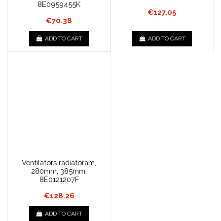
8E0959455K
€127.05
€70.38
ADD TO CART
ADD TO CART
Ventilators radiatoram,
280mm, 385mm,
8E0121207F
€128.26
ADD TO CART