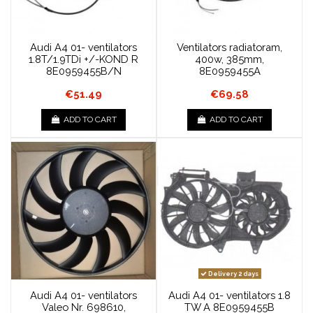
Audi A4 01- ventilators
Ventilators radiatoram,
1.8T/1.9TDi +/-KOND R
400w, 385mm,
8E0959455B/N
8E0959455A
€51.49
€69.58
ADD TO CART
ADD TO CART
Delivery 2 days
Audi A4 01- ventilators
Audi A4 01- ventilators 1.8
Valeo Nr. 698610,
TW A 8E0959455B