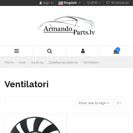
Sign in
English
EUR €
Wishlist (
0
)
0
Home
Audi
A4 00-04
Dzesēšanas sistēma
Ventilatori
Ventilatori
Price, low to high
7