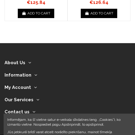
€125.84
€126.64
ADD TO CART
ADD TO CART
About Us
Information
My Account
Our Services
Contact us
Informējam, ka šī vietne satur e-veikala sīkdatnes (eng. „Cookies”), ko
izmanto vietne. Nospiediet pogu Apstriprināt, to apstiprinot.
Jūs jebkurā brīdī varat atcelt norādīto piekrišanu, mainot tīmekļa