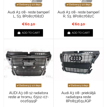
Delivery 5-10 days
Delivery 5-10 days
Audi A3 08- reste bamperī
Audi A3 08- reste bamperī
L, S3, 8P0807682D
R, S3, 8P0807682C
€60.50
€60.50
ADD TO CART
ADD TO CART
Delivery 5-10 days
Delivery 2 days
AUDI A3 08-12 radiatora
Audi A3 08- priekšējā
reste ar hromu, 6502-07-
radiatopra reste
0026995P
8P0853651JIQP