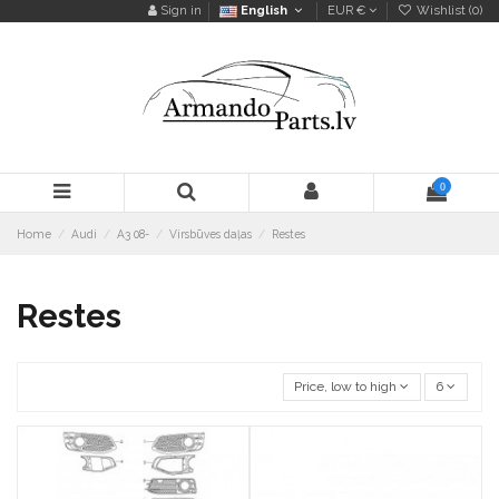
Sign in
English
EUR €
Wishlist (
0
)
0
Home
Audi
A3 08-
Virsbūves daļas
Restes
Restes
Price, low to high
6