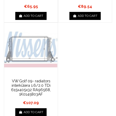
€65.95
€89.54
ADD TO CART
ADD TO CART
VW Golf 09- radiators
interkūlera 1.6/2.0 TDi
615x405x32 RA96568,
1K0145803AF
€107.09
ADD TO CART