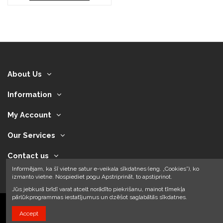
About Us
Information
My Account
Our Services
Contact us
Informējam, ka šī vietne satur e-veikala sīkdatnes (eng. „Cookies”), ko
izmanto vietne. Nospiediet pogu Apstriprināt, to apstiprinot.
Jūs jebkurā brīdī varat atcelt norādīto piekrišanu, mainot tīmekļa
pārlūkprogrammas iestatījumus un dzēšot saglabātās sīkdatnes.
Accept
2024 © Armando Auto SIA