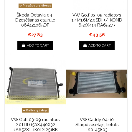
Piegāde 2-4 dienas
Škoda Octavia 04-
VW Golf 03-09 radiators
Dzesēšanas caurule
1.4i/1.6i/2.0SDi +/-KOND
06A121065DP
650X414 RA65277
€27.83
€43.56
ADD TO CART
ADD TO CART
Delivery 2 days
VW Golf 03-09 radiators
VW Caddy 04-10
2.0TDI 650X440X32
Starpdzesētājs, lietots
RA65281, 1K0121251BK
1K0145803