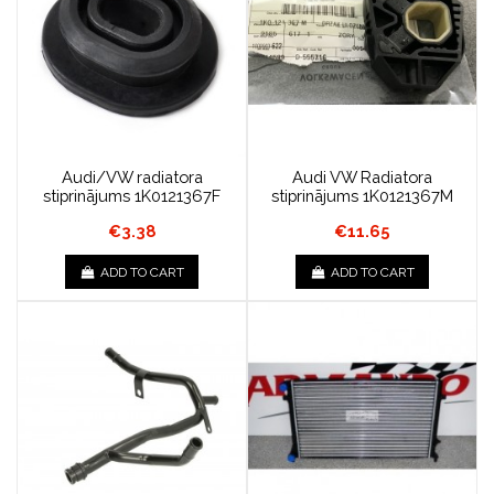
Audi/VW radiatora
Audi VW Radiatora
stiprinājums 1K0121367F
stiprinājums 1K0121367M
€3.38
€11.65
ADD TO CART
ADD TO CART