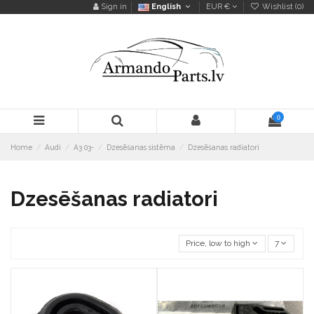
Sign in
English
EUR €
Wishlist (
0
)
0
Home
Audi
A3 03-
Dzesēšanas sistēma
Dzesēšanas radiatori
Dzesēšanas radiatori
Price, low to high
7