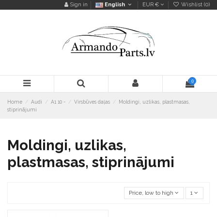
Sign in
English
EUR €
Wishlist (
0
)
0
Home
Audi
A1 10 -
Virsbūves daļas
Moldingi, uzlikas, plastmasas,
stiprinājumi
Moldingi, uzlikas,
plastmasas, stiprinājumi
Price, low to high
1