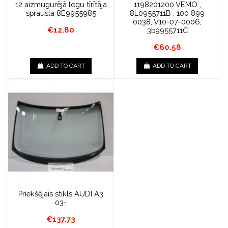
12 aizmugurējā logu tīrītāja
1198201200 VEMO ,
sprausla 8E9955985
8L0955711B , 100 899
0038, V10-07-0006,
€12.80
3b9955711C
€60.58
ADD TO CART
ADD TO CART
Priekšējais stikls AUDI A3
03-
€137.73