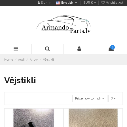
Sign in
English
EUR €
Wishlist (
0
)
0
Home
Audi
A3 03-
Vējstikli
Vējstikli
Price, low to high
7