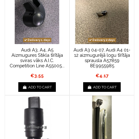
Delivery 1 days
Delivery 2 days
Audi A3, A4, A5
Audi A3 04-07, Audi A4 01-
Aizmugures Stikla tīrītāja
12 aizmugurējā logu tīrītāja
sviras vāks A.I.C.
sprausla A57859
Competition Line A55005...
8E9955985
€3.55
€4.17
ADD TO CART
ADD TO CART