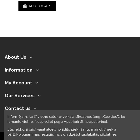
ADD TO CART
About Us
Information
My Account
Our Services
Contact us
Informējam, ka šī vietne satur e-veikala sīkdatnes (eng. „Cookies”), ko
izmanto vietne. Nospiediet pogu Apstriprināt, to apstiprinot.
Jūs jebkurā brīdī varat atcelt norādīto piekrišanu, mainot tīmekļa
pārlūkprogrammas iestatījumus un dzēšot saglabātās sīkdatnes.