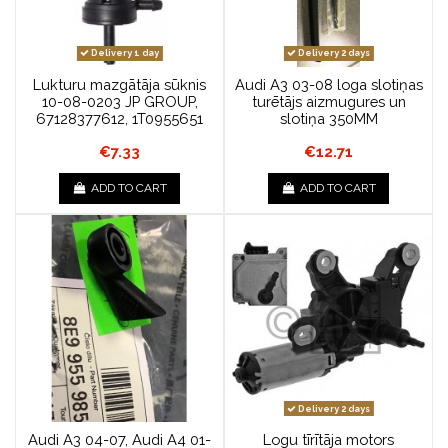
Delivery 1 day
Delivery 2 days
Lukturu mazgātāja sūknis
Audi A3 03-08 loga slotiņas
10-08-0203 JP GROUP,
turētājs aizmugures un
67128377612, 1T0955651
slotiņa 350MM
€7.33
€12.71
ADD TO CART
ADD TO CART
Delivery 2 days
Audi A3 04-07, Audi A4 01-
Logu tīrītāja motors