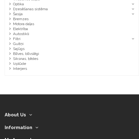
Optika
Dzesēšanas sistēma
Šasija
Bremzes
Motora daļas
Elektrība
Autostikli
Filtri
Gultņi
Sajūgs
Blīves, blīvslēgi
Siksnas, ķēdes
Izplūde
Interjers
About Us
Information