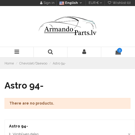
Sign in
English
EUR €
Wishlist (
0
)
0
Home
Chevrolet/Daewoo
Astro 94-
Astro 94-
There are no products.
Astro 94-
Virsbūves daļas