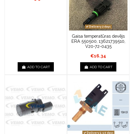
Delivery 2 days
Gaisa temperatūras devējs
ERA 550500, 13621739510,
V20-72-0435
€16.34
ADD TO CART
ADD TO CART
Delivery 5-10 days