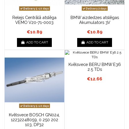
Delivery 5-10 days
Delivery 2 days
Relejs Centrālā atslēga
BMW aizdedzes atslēgas
VEMO V20-71-0003
Akumulators 3V
€10.89
€10.89
ADD TO CART
ADD TO CART
Kvēlsvece BERU BMW E36
2.5 TDs
€12.66
Delivery 5-10 days
Kvēlsvece BOSCH GN024,
12232248059, 0 250 202
103, DP32