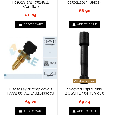
F01623, 23147524811,
0250212013, GN024
FA40640
€8.90
€6.05
ADD TO CART
ADD TO CART
Delivery 1 days
Dzesēš.šķidr.temp.devējs
Svečvadu spraudnis
FA33155 FAE, 13621433076
BOSCH 1 354 489 085
€9.20
€9.44
ADD TO CART
ADD TO CART