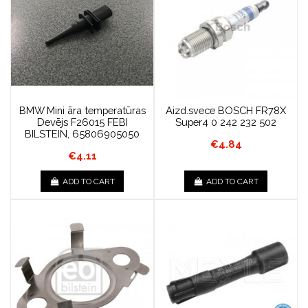
BMW Mini āra temperatūras
Aizd.svece BOSCH FR78X
Devējs F26015 FEBI
Super4 0 242 232 502
BILSTEIN, 65806905050
€4.84
€4.11
ADD TO CART
ADD TO CART