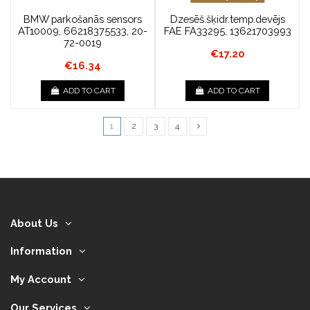
BMW parkošanās sensors
Dzesēš.šķidr.temp.devējs
AT10009, 66218375533, 20-
FAE FA33295, 13621703993
72-0019
€17.20
€16.34
ADD TO CART
ADD TO CART
1
2
3
4
About Us
Information
My Account
Our Services