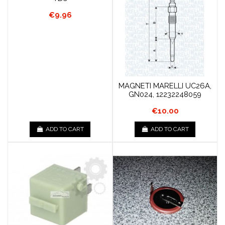
€9.96
MAGNETI MARELLI UC26A,
GN024, 12232248059
€10.00
ADD TO CART
ADD TO CART