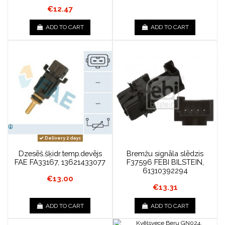
€12.47
ADD TO CART
ADD TO CART
Delivery 2 days
Dzesēš.šķidr.temp.devējs
Bremžu signāla slēdzis
FAE FA33167, 13621433077
F37596 FEBI BILSTEIN,
61310392294
€13.00
€13.31
ADD TO CART
ADD TO CART