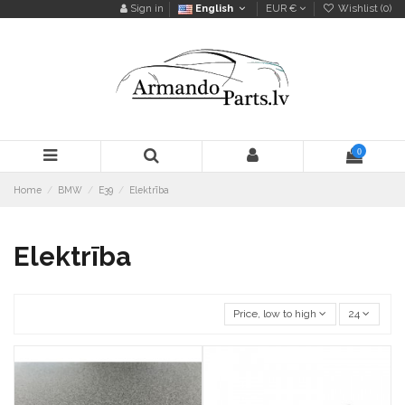
Sign in
English
EUR €
Wishlist (
0
)
0
Home
BMW
E39
Elektrība
Elektrība
Price, low to high
24