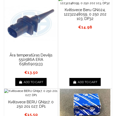
Kvēlsvece Beru GN024,
12232248059, 0 250 202
103, DP32
€14.98
Āra temperatūras Devējs
550586A ERA
65816905133
€13.50
ADD TO CART
ADD TO CART
Kvēlsvece BERU GN917, 0
250 201 027, DP1
€15.50