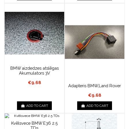
BMW aizdedzes atslēgas
Akumulators 3V
€9.68
Adapteris BMW,Land Rover
€9.68
ADD TO CART
ADD TO CART
Kvēlsvece BMW E36 2.5
TDs