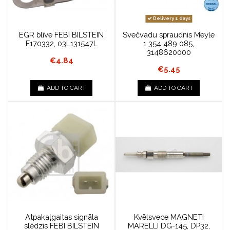
Delivery 1 days
EGR blīve FEBI BILSTEIN
Svečvadu spraudnis Meyle
F170332, 03L131547L
1 354 489 085,
3148620000
€4.84
€5.45
ADD TO CART
ADD TO CART
Atpakaļgaitas signāla
Kvēlsvece MAGNETI
slēdzis FEBI BILSTEIN
MARELLI DG-145, DP32,