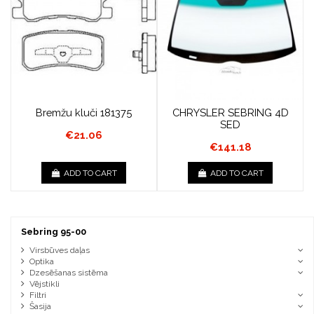
Bremžu kluči 181375
CHRYSLER SEBRING 4D
SED
€21.06
€141.18
ADD TO CART
ADD TO CART
Sebring 95-00
Virsbūves daļas
Optika
Dzesēšanas sistēma
Vējstikli
Filtri
Šasija