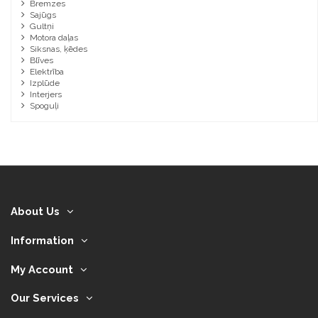
Bremzes
Sajūgs
Gultņi
Motora daļas
Siksnas, ķēdes
Blīves
Elektrība
Izplūde
Interjers
Spoguļi
About Us
Information
My Account
Our Services