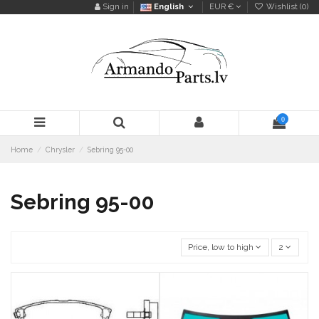
Sign in
English
EUR €
Wishlist (
0
)
0
Home
Chrysler
Sebring 95-00
Sebring 95-00
Price, low to high
2